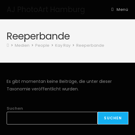
AJ PhotoArt Hamburg
Menü
Reeperbande
>
Medien
>
People
>
Kay Ray
>
Reeperbande
Es gibt momentan keine Beiträge, die unter dieser
Taxonomie veröffentlicht wurden.
Suchen
SUCHEN