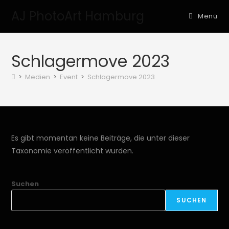
AJ PhotoArt Hamburg
Menü
Schlagermove 2023
>
Medien
>
Event
>
Schlagermove 2023
Es gibt momentan keine Beiträge, die unter dieser
Taxonomie veröffentlicht wurden.
Suchen
SUCHEN