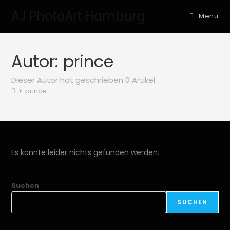
AJ PhotoArt Hamburg
Menü
Autor:
prince
Dieser Autor hat geschrieben 0 Artikel
>
prince
Es konnte leider nichts gefunden werden.
Suchen
SUCHEN